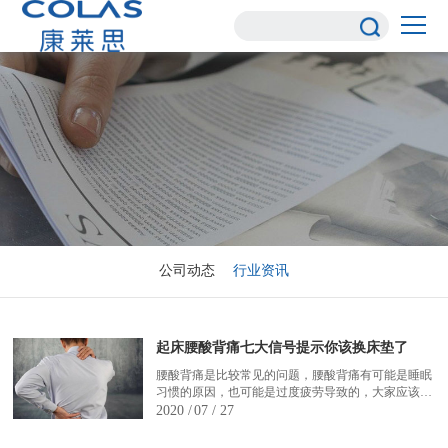
公司动态
行业资讯
起床腰酸背痛七大信号提示你该换床垫了
腰酸背痛是比较常见的问题，腰酸背痛有可能是睡眠
习惯的原因，也可能是过度疲劳导致的，大家应该要
注意身体，避免过度疲劳，晚上睡觉的时候应该要注
2020 /
07 / 27
意睡姿的调整，并且要选择合适的床铺，尽量睡硬板
床，不要睡太软的床垫，起床腰酸背痛七大信号提示